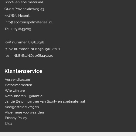
Sport- en spelmateriaal
Oude Provincialeweg 43
Tennis-Squash
5527BN Hapert
info@sportenspelmateriaal.nl
Vechtsport
Tel: 0497843285
Voetbal
KvK nummer: 85384658
Doelen
BTW nummer: NL863605102B01
Verzorging
Iban: NL87BUNQ2068445220
Volleybal
Voetballen
Overige/training
Klantenservice
Zwemsport
Verzendkosten
Betaalmethoden
Wie zijn we
Retourneren - garantie
Jantje Beton, partner van Sport- en spelmateriaal
Veelgestelde vragen
Algemene voorwaarden
Privacy Policy
Blog