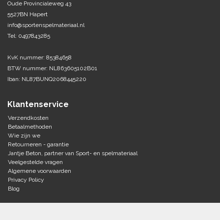
Oude Provincialeweg 43
5527BN Hapert
Tennis-Squash
info@sportenspelmateriaal.nl
Tel: 0497843285
Vechtsport
KvK nummer: 85384658
Voetbal
BTW nummer: NL863605102B01
Doelen
Iban: NL87BUNQ2068445220
Verzorging
Volleybal
Voetballen
Klantenservice
Overige/training
Zwemsport
Verzendkosten
Betaalmethoden
Wie zijn we
Retourneren - garantie
Jantje Beton, partner van Sport- en spelmateriaal
Veelgestelde vragen
Algemene voorwaarden
Privacy Policy
Blog