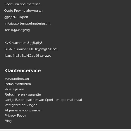
Sport- en spelmateriaal
Oude Provincialeweg 43
Tennis-Squash
5527BN Hapert
info@sportenspelmateriaal.nl
Vechtsport
Tel: 0497843285
Voetbal
KvK nummer: 85384658
Doelen
BTW nummer: NL863605102B01
Verzorging
Volleybal
Iban: NL87BUNQ2068445220
Voetballen
Overige/training
Zwemsport
Klantenservice
Verzendkosten
Betaalmethoden
Wie zijn we
Retourneren - garantie
Jantje Beton, partner van Sport- en spelmateriaal
Veelgestelde vragen
Algemene voorwaarden
Privacy Policy
Blog