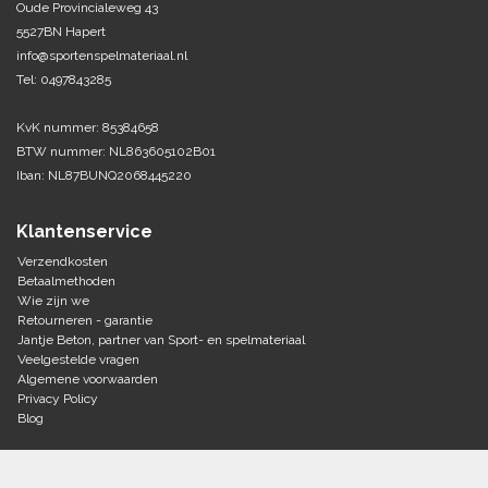
Oude Provincialeweg 43
5527BN Hapert
Tennis-Squash
info@sportenspelmateriaal.nl
Tel: 0497843285
Vechtsport
KvK nummer: 85384658
Voetbal
BTW nummer: NL863605102B01
Doelen
Iban: NL87BUNQ2068445220
Verzorging
Volleybal
Voetballen
Klantenservice
Overige/training
Zwemsport
Verzendkosten
Betaalmethoden
Wie zijn we
Retourneren - garantie
Jantje Beton, partner van Sport- en spelmateriaal
Veelgestelde vragen
Algemene voorwaarden
Privacy Policy
Blog