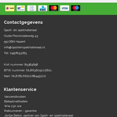
Springen
Fitness
Pionnen, hoepels en markering
Teamspelen
Bootcamp / hiit
Krachttraining
Contactgegevens
Golf
Pompen
Sportschool/fysiotherapeut
Matten
Sport- en spelmateriaal
Thuis trainen
Handbal
Oude Provincialeweg 43
Overige
5527BN Hapert
info@sportenspelmateriaal.nl
Hockey
Veiligheid en eerste hulp
Tel: 0497843285
Honkbal-Softbal-Beeball
Dobbelstenen
KvK nummer: 85384658
Handschoenen
BTW nummer: NL863605102B01
Slagmateriaal
Korfbal
Iban: NL87BUNQ2068445220
Ballen
Honken/ statieven
Lacrosse
Overige/training
Klantenservice
Verzendkosten
Rugby/ American football
Betaalmethoden
Wie zijn we
Retourneren - garantie
Tafeltennis
Jantje Beton, partner van Sport- en spelmateriaal