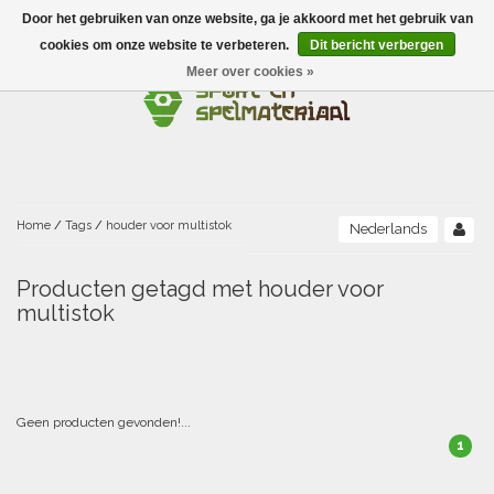
Door het gebruiken van onze website, ga je akkoord met het gebruik van
Menu
cookies om onze website te verbeteren.
Dit bericht verbergen
Meer over cookies »
Ballen
Foamballen met huid
Scholen-BSO
Balanceren
Foamballen zonder huid
Recreatie
Buitenspelen
Bouwen/constructie
Accessoires/opbergen
Foamballen gecoat
Home
/
Tags
/
houder voor multistok
Nederlands
Conditie/coördinatie
Camping
Beweging/motoriek/coördinatie
Gezelschapsspellen
Luchtgevulde ballen
Producten getagd met houder voor
multistok
Fijne motoriek/tastbaar
Fluiten
Sporten A-Z
Jongleren-circusmateriaal
Gooien-vangen-werpen
Voetballen
Atletiek
Grove motoriek/beweging
(E)boeken
Hesjes, banden en lintjes
Sport- en speldagen
Mikken
Overige speelballen
Geen producten gevonden!...
Badminton
Ecologische Verantwoord Materiaal
Speciale educatie
Meten/tellen
Zwemmen en Waterpret
Rijden
1
Basketbal
Opbergen
Water en zand