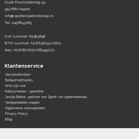
Oude Provincialeweg 43
5527BN Hapert
Tennis-Squash
info@sportenspelmateriaal.nl
Tel: 0497843285
Vechtsport
KvK nummer: 85384658
Voetbal
BTW nummer: NL863605102B01
Doelen
Iban: NL87BUNQ2068445220
Verzorging
Volleybal
Voetballen
Klantenservice
Overige/training
Zwemsport
Verzendkosten
Betaalmethoden
Wie zijn we
Retourneren - garantie
Jantje Beton, partner van Sport- en spelmateriaal
Veelgestelde vragen
Algemene voorwaarden
Privacy Policy
Blog