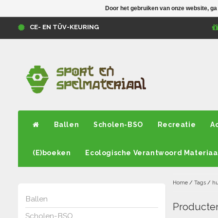
Door het gebruiken van onze website, ga
CE- EN TÜV-KEURING
Ballen
Scholen-BSO
Recreatie
A
(E)boeken
Ecologische Verantwoord Materiaa
Home
/
Tags
/
hu
Ballen
Producten
Scholen-BSO