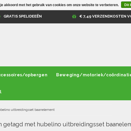
 je akkoord met het gebruik van cookies om onze website te verbeteren.
Dit 
GRATIS SPELIDEEËN
€ 7,49 VERZENDKOSTEN V
ccessoires/opbergen
Beweging/motoriek/coördinati
l
belino uitbreidingsset baanelement
 getagd met hubelino uitbreidingsset baanele