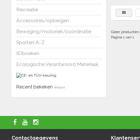
Recreatie
Accessoires/opbergen
Beweging/motoriek/coördinatie
Geen producten 
Pagina 1 van 1
Sporten A-Z
(E)boeken
Ecologische Verantwoord Materiaal
Recent bekeken
Wissen
Contactgegevens
Klantenser