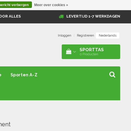
bericht verbergen
Meer over cookies »
OOR ALLES
LEVERTIJD 1-7 WERKDAGEN
Nederlands
Inloggen
|
Registreren
SPORTTAS
0
Producten
e
Sporten A-Z
ment