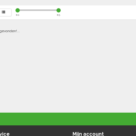
€
0
€
5
gevonden!...
vice
Mijn account