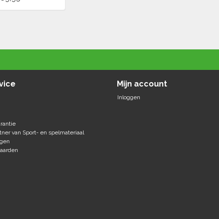
vice
Mijn account
Inloggen
rantie
tner van Sport- en spelmateriaal
agen
aarden