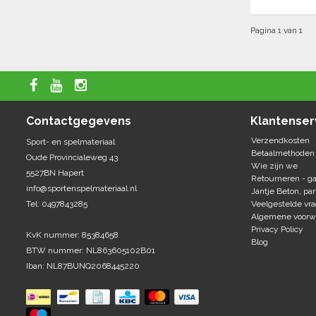
Pagina 1 van 1
Contactgegevens
Klantenser
Verzendkosten
Sport- en spelmateriaal
Betaalmethoden
Oude Provincialeweg 43
Wie zijn we
5527BN Hapert
Retourneren - ga
info@sportenspelmateriaal.nl
Jantje Beton, par
Tel: 0497843285
Veelgestelde vr
Algemene voorw
Privacy Policy
KvK nummer: 85384658
Blog
BTW nummer: NL863605102B01
Iban: NL87BUNQ2068445220