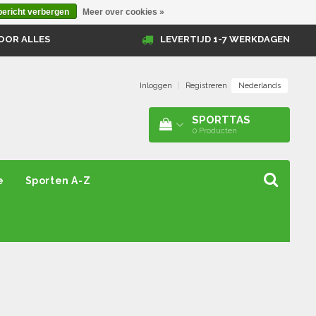
bericht verbergen
Meer over cookies »
OOR ALLES
LEVERTIJD 1-7 WERKDAGEN
Nederlands
Inloggen
|
Registreren
SPORTTAS
0
Producten
e
Sporten A-Z