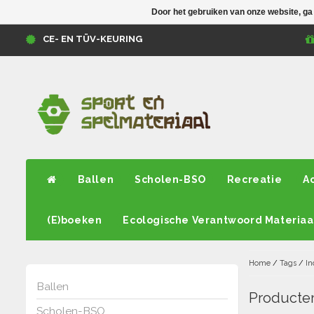
Door het gebruiken van onze website, ga
CE- EN TÜV-KEURING
Ballen
Scholen-BSO
Recreatie
A
(E)boeken
Ecologische Verantwoord Materiaa
Home
/
Tags
/
In
Ballen
Producten
Scholen-BSO