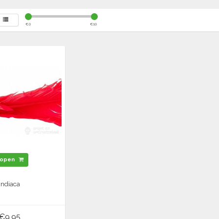
€
0
€
10
open
Indiaca
€9,95