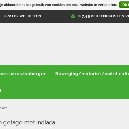
 je akkoord met het gebruik van cookies om onze website te verbeteren.
Dit 
GRATIS SPELIDEEËN
€ 7,49 VERZENDKOSTEN V
ccessoires/opbergen
Beweging/motoriek/coördinati
l
diaca
 getagd met Indiaca