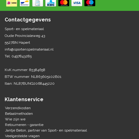
Springen
Fitness
Pionnen, hoepels en markering
Teamspelen
Bootcamp / hiit
Contactgegevens
Krachttraining
Golf
Sport- en spelmateriaal
Pompen
Sportschool/fysiotherapeut
Matten
Oude Provincialeweg 43
Thuis trainen
Handbal
5527BN Hapert
Overige
info@sportenspelmateriaal.nl
Tel: 0497843285
Hockey
Veiligheid en eerste hulp
KvK nummer: 85384658
Honkbal-Softbal-Beeball
Dobbelstenen
BTW nummer: NL863605102B01
Handschoenen
Iban: NL87BUNQ2068445220
Slagmateriaal
Korfbal
Ballen
Honken/ statieven
Klantenservice
Lacrosse
Overige/training
Verzendkosten
Betaalmethoden
Wie zijn we
Rugby/ American football
Retourneren - garantie
Jantje Beton, partner van Sport- en spelmateriaal
Tafeltennis
Veelgestelde vragen