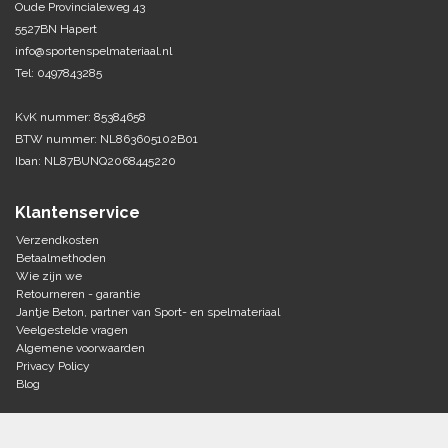
Oude Provincialeweg 43
5527BN Hapert
Tennis-Squash
info@sportenspelmateriaal.nl
Tel: 0497843285
Vechtsport
KvK nummer: 85384658
Voetbal
BTW nummer: NL863605102B01
Doelen
Iban: NL87BUNQ2068445220
Verzorging
Volleybal
Voetballen
Klantenservice
Overige/training
Zwemsport
Verzendkosten
Betaalmethoden
Wie zijn we
Retourneren - garantie
Jantje Beton, partner van Sport- en spelmateriaal
Veelgestelde vragen
Algemene voorwaarden
Privacy Policy
Blog