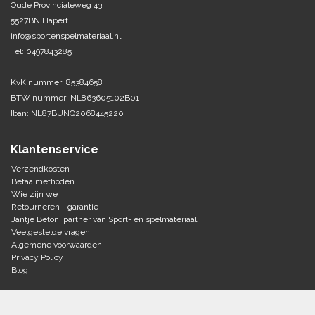
Oude Provincialeweg 43
5527BN Hapert
Tennis-Squash
info@sportenspelmateriaal.nl
Tel: 0497843285
Vechtsport
KvK nummer: 85384658
Voetbal
BTW nummer: NL863605102B01
Doelen
Iban: NL87BUNQ2068445220
Verzorging
Volleybal
Voetballen
Klantenservice
Overige/training
Zwemsport
Verzendkosten
Betaalmethoden
Wie zijn we
Retourneren - garantie
Jantje Beton, partner van Sport- en spelmateriaal
Veelgestelde vragen
Algemene voorwaarden
Privacy Policy
Blog