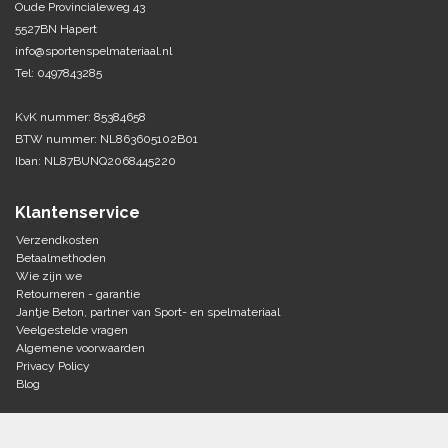
Oude Provincialeweg 43
5527BN Hapert
Tennis-Squash
info@sportenspelmateriaal.nl
Tel: 0497843285
Vechtsport
KvK nummer: 85384658
Voetbal
BTW nummer: NL863605102B01
Doelen
Iban: NL87BUNQ2068445220
Verzorging
Volleybal
Voetballen
Klantenservice
Overige/training
Zwemsport
Verzendkosten
Betaalmethoden
Wie zijn we
Retourneren - garantie
Jantje Beton, partner van Sport- en spelmateriaal
Veelgestelde vragen
Algemene voorwaarden
Privacy Policy
Blog