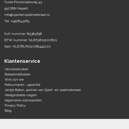
Oude Provincialeweg 43
5527BN Hapert
Tennis-Squash
info@sportenspelmateriaal.nl
Tel: 0497843285
Vechtsport
KvK nummer: 85384658
Voetbal
BTW nummer: NL863605102B01
Doelen
Iban: NL87BUNQ2068445220
Verzorging
Volleybal
Voetballen
Klantenservice
Overige/training
Zwemsport
Verzendkosten
Betaalmethoden
Wie zijn we
Retourneren - garantie
Jantje Beton, partner van Sport- en spelmateriaal
Veelgestelde vragen
Algemene voorwaarden
Privacy Policy
Blog