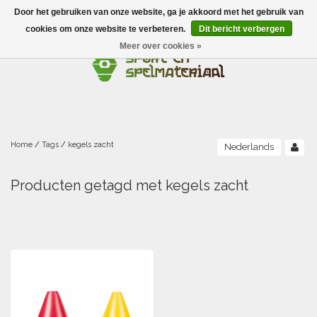
Door het gebruiken van onze website, ga je akkoord met het gebruik van
Menu
cookies om onze website te verbeteren.
Dit bericht verbergen
Meer over cookies »
Ballen
Foamballen met huid
Scholen-BSO
Balanceren
Foamballen zonder huid
Recreatie
Buitenspelen
Bouwen/constructie
Accessoires/opbergen
Foamballen gecoat
Home
/
Tags
/
kegels zacht
Nederlands
Conditie/coördinatie
Camping
Beweging/motoriek/coördinatie
Gezelschapsspellen
Luchtgevulde ballen
Producten getagd met kegels zacht
Fijne motoriek/tastbaar
Fluiten
Sporten A-Z
Jongleren-circusmateriaal
Gooien-vangen-werpen
Voetballen
Atletiek
Grove motoriek/beweging
(E)boeken
Hesjes, banden en lintjes
Sport- en speldagen
Mikken
Overige speelballen
Badminton
Ecologische Verantwoord Materiaal
Speciale educatie
Meten/tellen
Zwemmen en Waterpret
Rijden
Basketbal
Opbergen
Water en zand