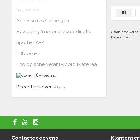
Recreatie
Accessoires/opbergen
Beweging/motoriek/coördinatie
Geen producten 
Pagina 1 van 1
Sporten A-Z
(E)boeken
Ecologische Verantwoord Materiaal
Recent bekeken
Wissen
Contactgegevens
Klantenser