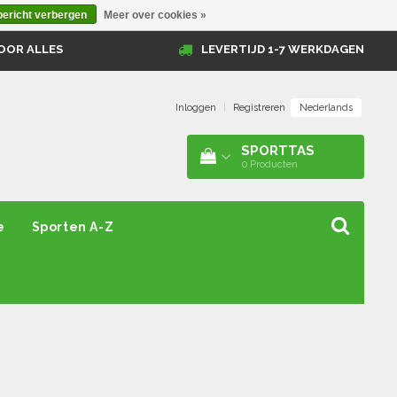
bericht verbergen
Meer over cookies »
OOR ALLES
LEVERTIJD 1-7 WERKDAGEN
Nederlands
Inloggen
|
Registreren
SPORTTAS
0
Producten
e
Sporten A-Z