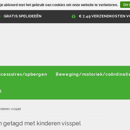
 je akkoord met het gebruik van cookies om onze website te verbeteren.
Dit 
GRATIS SPELIDEEËN
€ 7,49 VERZENDKOSTEN V
ccessoires/opbergen
Beweging/motoriek/coördinati
l
nderen visspel
 getagd met kinderen visspel