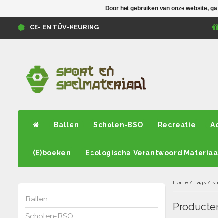
Door het gebruiken van onze website, ga
CE- EN TÜV-KEURING
Ballen
Scholen-BSO
Recreatie
A
(E)boeken
Ecologische Verantwoord Materiaa
Home
/
Tags
/
ki
Ballen
Producten
Scholen-BSO