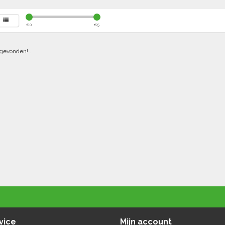
€
0
€
5
gevonden!...
vice
Mijn account