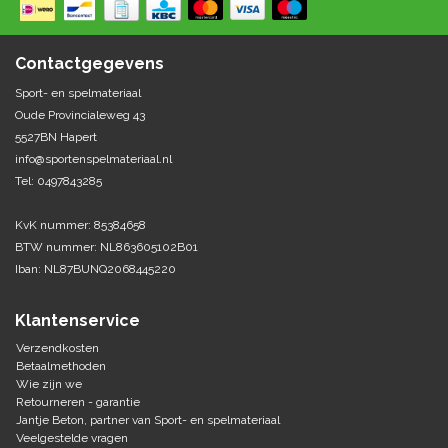
Springen
Fitness
Pionnen, hoepels en markering
Teamspelen
Bootcamp / hiit
Contactgegevens
Krachttraining
Golf
Sport- en spelmateriaal
Pompen
Sportschool/fysiotherapeut
Matten
Oude Provincialeweg 43
Thuis trainen
Handbal
5527BN Hapert
Overige
info@sportenspelmateriaal.nl
Tel: 0497843285
Hockey
Veiligheid en eerste hulp
KvK nummer: 85384658
Honkbal-Softbal-Beeball
Dobbelstenen
BTW nummer: NL863605102B01
Handschoenen
Iban: NL87BUNQ2068445220
Slagmateriaal
Korfbal
Ballen
Honken/ statieven
Klantenservice
Lacrosse
Overige/training
Verzendkosten
Betaalmethoden
Wie zijn we
Rugby/ American football
Retourneren - garantie
Jantje Beton, partner van Sport- en spelmateriaal
Tafeltennis
Veelgestelde vragen