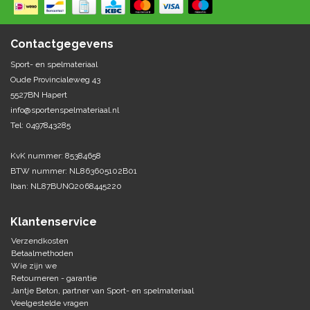
Springen
Fitness
Pionnen, hoepels en markering
Teamspelen
Bootcamp / hiit
Contactgegevens
Krachttraining
Golf
Sport- en spelmateriaal
Pompen
Sportschool/fysiotherapeut
Matten
Oude Provincialeweg 43
Thuis trainen
Handbal
5527BN Hapert
Overige
info@sportenspelmateriaal.nl
Tel: 0497843285
Hockey
Veiligheid en eerste hulp
KvK nummer: 85384658
Honkbal-Softbal-Beeball
Dobbelstenen
BTW nummer: NL863605102B01
Handschoenen
Iban: NL87BUNQ2068445220
Slagmateriaal
Korfbal
Ballen
Honken/ statieven
Klantenservice
Lacrosse
Overige/training
Verzendkosten
Betaalmethoden
Wie zijn we
Rugby/ American football
Retourneren - garantie
Jantje Beton, partner van Sport- en spelmateriaal
Tafeltennis
Veelgestelde vragen