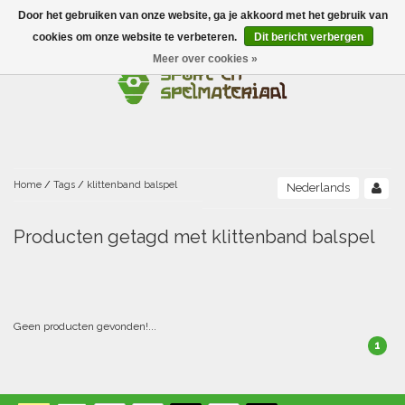
Door het gebruiken van onze website, ga je akkoord met het gebruik van
Menu
cookies om onze website te verbeteren.
Dit bericht verbergen
Meer over cookies »
Ballen
Foamballen met huid
Scholen-BSO
Balanceren
Foamballen zonder huid
Recreatie
Buitenspelen
Bouwen/constructie
Accessoires/opbergen
Foamballen gecoat
Home
/
Tags
/
klittenband balspel
Nederlands
Conditie/coördinatie
Camping
Beweging/motoriek/coördinatie
Gezelschapsspellen
Luchtgevulde ballen
Producten getagd met klittenband balspel
Fijne motoriek/tastbaar
Fluiten
Sporten A-Z
Jongleren-circusmateriaal
Gooien-vangen-werpen
Voetballen
Atletiek
Grove motoriek/beweging
(E)boeken
Hesjes, banden en lintjes
Sport- en speldagen
Mikken
Overige speelballen
Geen producten gevonden!...
1
Badminton
Ecologische Verantwoord Materiaal
Speciale educatie
Meten/tellen
Zwemmen en Waterpret
Rijden
Basketbal
Opbergen
Water en zand