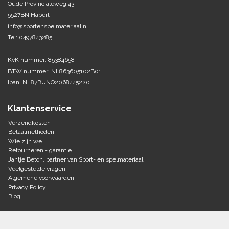
Oude Provincialeweg 43
5527BN Hapert
Tennis-Squash
info@sportenspelmateriaal.nl
Tel: 0497843285
Vechtsport
KvK nummer: 85384658
Voetbal
BTW nummer: NL863605102B01
Doelen
Iban: NL87BUNQ2068445220
Verzorging
Volleybal
Voetballen
Klantenservice
Overige/training
Zwemsport
Verzendkosten
Betaalmethoden
Wie zijn we
Retourneren - garantie
Jantje Beton, partner van Sport- en spelmateriaal
Veelgestelde vragen
Algemene voorwaarden
Privacy Policy
Blog