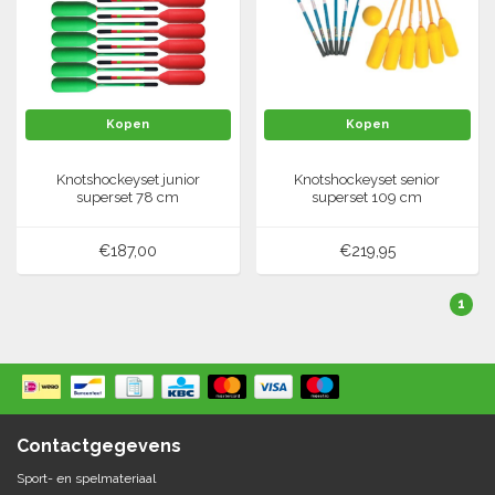
Springen
Fitness
Pionnen, hoepels en markering
Teamspelen
Bootcamp / hiit
Krachttraining
Golf
Pompen
Sportschool/fysiotherapeut
Matten
Kopen
Kopen
Thuis trainen
Handbal
Overige
Knotshockeyset junior
Knotshockeyset senior
superset 78 cm
superset 109 cm
Hockey
Veiligheid en eerste hulp
€187,00
€219,95
Honkbal-Softbal-Beeball
Dobbelstenen
Handschoenen
1
Slagmateriaal
Korfbal
Ballen
Honken/ statieven
Lacrosse
Overige/training
Rugby/ American football
Contactgegevens
Sport- en spelmateriaal
Tafeltennis