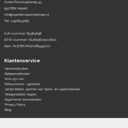
Oude Provincialeweg 43
5527BN Hapert
Tennis-Squash
info@sportenspelmateriaal.nl
Tel: 0497843285
Vechtsport
KvK nummer: 85384658
Voetbal
BTW nummer: NL863605102B01
Doelen
Iban: NL87BUNQ2068445220
Verzorging
Volleybal
Voetballen
Klantenservice
Overige/training
Zwemsport
Verzendkosten
Betaalmethoden
Wie zijn we
Retourneren - garantie
Jantje Beton, partner van Sport- en spelmateriaal
Veelgestelde vragen
Algemene voorwaarden
Privacy Policy
Blog