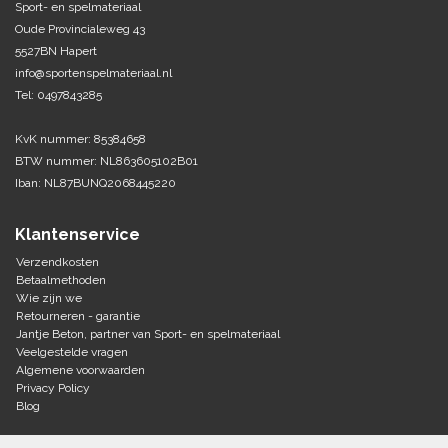
Sport- en spelmateriaal
Oude Provincialeweg 43
Tennis-Squash
5527BN Hapert
info@sportenspelmateriaal.nl
Vechtsport
Tel: 0497843285
Voetbal
KvK nummer: 85384658
Doelen
BTW nummer: NL863605102B01
Verzorging
Iban: NL87BUNQ2068445220
Volleybal
Voetballen
Overige/training
Klantenservice
Zwemsport
Verzendkosten
Betaalmethoden
Wie zijn we
Retourneren - garantie
Jantje Beton, partner van Sport- en spelmateriaal
Veelgestelde vragen
Algemene voorwaarden
Privacy Policy
Blog