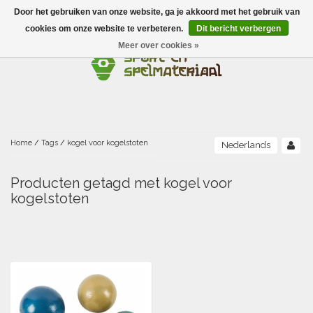
Door het gebruiken van onze website, ga je akkoord met het gebruik van
Menu
cookies om onze website te verbeteren.
Dit bericht verbergen
Meer over cookies »
Ballen
Foamballen met huid
Scholen-BSO
Balanceren
Foamballen zonder huid
Recreatie
Buitenspelen
Bouwen/constructie
Accessoires/opbergen
Foamballen gecoat
Home
/
Tags
/
kogel voor kogelstoten
Nederlands
Conditie/coördinatie
Camping
Beweging/motoriek/coördinatie
Gezelschapsspellen
Luchtgevulde ballen
Producten getagd met kogel voor
kogelstoten
Fijne motoriek/tastbaar
Fluiten
Sporten A-Z
Jongleren-circusmateriaal
Gooien-vangen-werpen
Voetballen
Atletiek
Grove motoriek/beweging
(E)boeken
Hesjes, banden en lintjes
Sport- en speldagen
Mikken
Overige speelballen
Badminton
Ecologische Verantwoord Materiaal
Speciale educatie
Meten/tellen
Zwemmen en Waterpret
Rijden
Basketbal
Opbergen
Water en zand