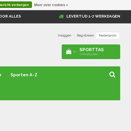
bericht verbergen
Meer over cookies »
OOR ALLES
LEVERTIJD 1-7 WERKDAGEN
Nederlands
Inloggen
|
Registreren
SPORTTAS
0
Producten
e
Sporten A-Z