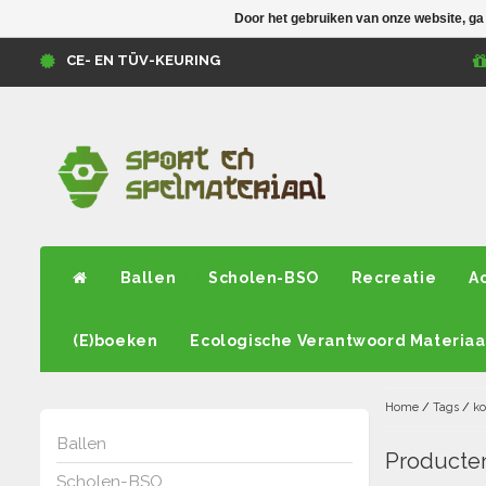
Door het gebruiken van onze website, ga
CE- EN TÜV-KEURING
Ballen
Scholen-BSO
Recreatie
A
(E)boeken
Ecologische Verantwoord Materiaa
Home
/
Tags
/
ko
Ballen
Producten
Scholen-BSO