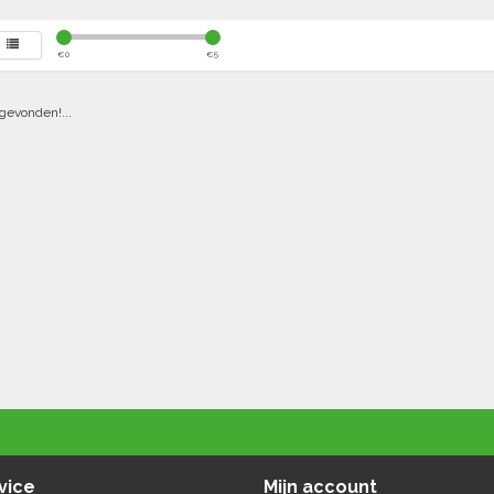
€
0
€
5
gevonden!...
vice
Mijn account