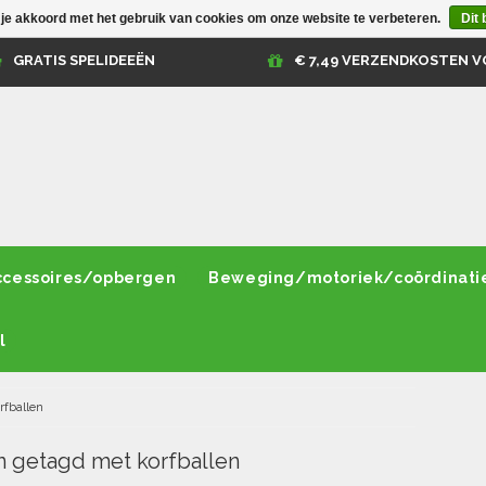
 je akkoord met het gebruik van cookies om onze website te verbeteren.
Dit 
GRATIS SPELIDEEËN
€ 7,49 VERZENDKOSTEN V
ccessoires/opbergen
Beweging/motoriek/coördinati
l
rfballen
 getagd met korfballen