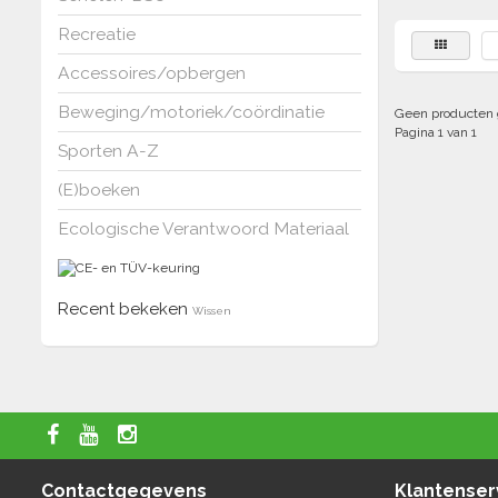
Recreatie
Accessoires/opbergen
Beweging/motoriek/coördinatie
Geen producten 
Pagina 1 van 1
Sporten A-Z
(E)boeken
Ecologische Verantwoord Materiaal
Recent bekeken
Wissen
Contactgegevens
Klantenser