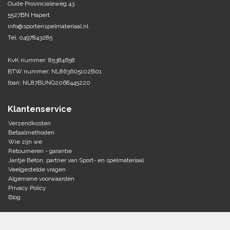
Oude Provincialeweg 43
5527BN Hapert
Tennis-Squash
info@sportenspelmateriaal.nl
Tel: 0497843285
Vechtsport
KvK nummer: 85384658
Voetbal
BTW nummer: NL863605102B01
Doelen
Iban: NL87BUNQ2068445220
Verzorging
Volleybal
Voetballen
Klantenservice
Overige/training
Zwemsport
Verzendkosten
Betaalmethoden
Wie zijn we
Retourneren - garantie
Jantje Beton, partner van Sport- en spelmateriaal
Veelgestelde vragen
Algemene voorwaarden
Privacy Policy
Blog