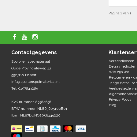
Pagina 1 van 1
Contactgegevens
Klantenser
Verzendkosten
Sport- en spelmateriaal
Betaalmethoden
Oude Provincialeweg 43
Wie zijn we
5527BN Hapert
Retourneren - ga
info@sportenspelmateriaal.nl
Jantje Beton, par
Tel: 0497843285
Veelgestelde vr
Algemene voorw
Privacy Policy
KvK nummer: 85384658
Blog
BTW nummer: NL863605102B01
Iban: NL87BUNQ2068445220