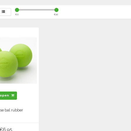
€
0
€
10
open
se bal rubber
€6,95