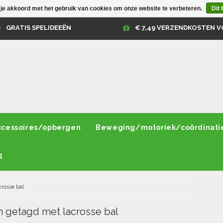
 je akkoord met het gebruik van cookies om onze website te verbeteren.
Dit 
GRATIS SPELIDEEËN
€ 7,49 VERZENDKOSTEN V
ccessoires/opbergen
Beweging/motoriek/coördinati
l
crosse bal
 getagd met lacrosse bal