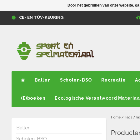
Door het gebruiken van onze website, ga
CE- EN TÜV-KEURING
Ballen
Scholen-BSO
Recreatie
A
(E)boeken
Ecologische Verantwoord Materiaa
Home
/
Tags
/
la
Ballen
Producten
Scholen-BSO