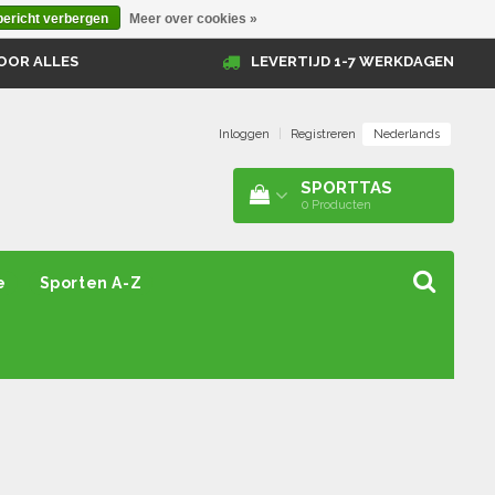
bericht verbergen
Meer over cookies »
OOR ALLES
LEVERTIJD 1-7 WERKDAGEN
Nederlands
Inloggen
|
Registreren
SPORTTAS
0
Producten
e
Sporten A-Z