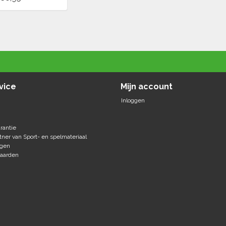
vice
Mijn account
Inloggen
rantie
tner van Sport- en spelmateriaal
agen
aarden