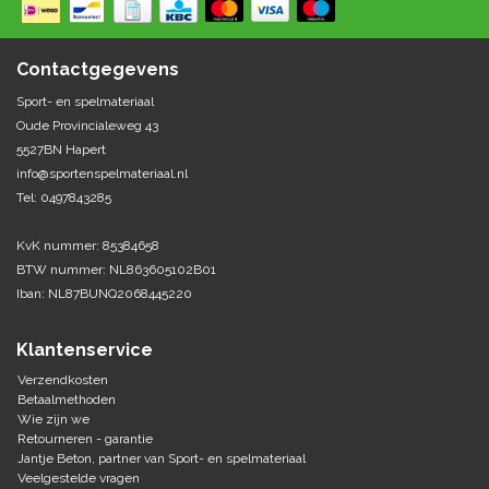
Springen
Fitness
Pionnen, hoepels en markering
Teamspelen
Bootcamp / hiit
Contactgegevens
Krachttraining
Golf
Sport- en spelmateriaal
Pompen
Sportschool/fysiotherapeut
Matten
Oude Provincialeweg 43
Thuis trainen
Handbal
5527BN Hapert
Overige
info@sportenspelmateriaal.nl
Tel: 0497843285
Hockey
Veiligheid en eerste hulp
KvK nummer: 85384658
Honkbal-Softbal-Beeball
Dobbelstenen
BTW nummer: NL863605102B01
Handschoenen
Iban: NL87BUNQ2068445220
Slagmateriaal
Korfbal
Ballen
Honken/ statieven
Klantenservice
Lacrosse
Overige/training
Verzendkosten
Betaalmethoden
Wie zijn we
Rugby/ American football
Retourneren - garantie
Jantje Beton, partner van Sport- en spelmateriaal
Tafeltennis
Veelgestelde vragen