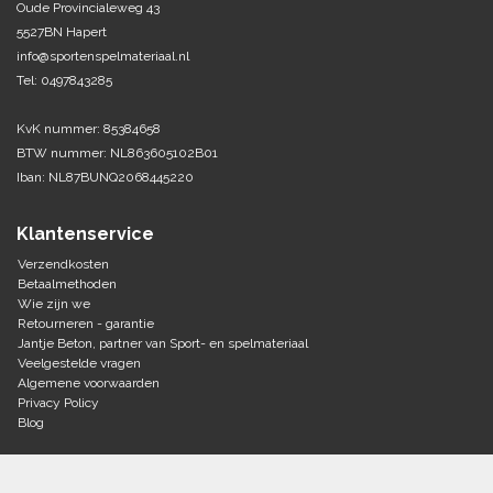
Oude Provincialeweg 43
5527BN Hapert
Tennis-Squash
info@sportenspelmateriaal.nl
Tel: 0497843285
Vechtsport
KvK nummer: 85384658
Voetbal
BTW nummer: NL863605102B01
Doelen
Iban: NL87BUNQ2068445220
Verzorging
Volleybal
Voetballen
Klantenservice
Overige/training
Zwemsport
Verzendkosten
Betaalmethoden
Wie zijn we
Retourneren - garantie
Jantje Beton, partner van Sport- en spelmateriaal
Veelgestelde vragen
Algemene voorwaarden
Privacy Policy
Blog