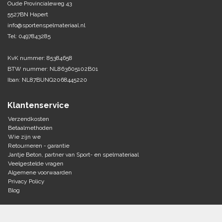
Oude Provincialeweg 43
5527BN Hapert
Tennis-Squash
info@sportenspelmateriaal.nl
Tel: 0497843285
Vechtsport
KvK nummer: 85384658
Voetbal
BTW nummer: NL863605102B01
Doelen
Iban: NL87BUNQ2068445220
Verzorging
Volleybal
Voetballen
Klantenservice
Overige/training
Zwemsport
Verzendkosten
Betaalmethoden
Wie zijn we
Retourneren - garantie
Jantje Beton, partner van Sport- en spelmateriaal
Veelgestelde vragen
Algemene voorwaarden
Privacy Policy
Blog