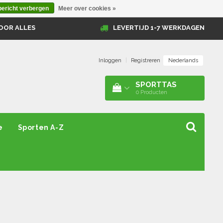
bericht verbergen
Meer over cookies »
OOR ALLES
LEVERTIJD 1-7 WERKDAGEN
Nederlands
Inloggen
|
Registreren
SPORTTAS
0
Producten
e
Sporten A-Z