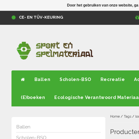
Door het gebruiken van onze website, ga
CE- EN TÜV-KEURING
Ballen
Scholen-BSO
Recreatie
A
(E)boeken
Ecologische Verantwoord Materiaa
Home
/
Tags
/
lo
Ballen
Producten
Scholen-BSO