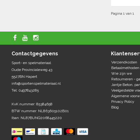
Pagina 1 van 1
Contactgegevens
Klantenser
Verzendkosten
Sport- en spelmateriaal
Betaalmethoden
Oude Provincialeweg 43
Wie zijn we
5527BN Hapert
Retourneren - ga
info@sportenspelmateriaal.nl
Jantje Beton, par
Tel: 0497843285
Veelgestelde vr
Algemene voorw
Privacy Policy
KvK nummer: 85384658
Blog
BTW nummer: NL863605102B01
Iban: NL87BUNQ2068445220