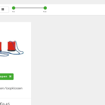
€
0
€
10
open
ken/loopklossen
€9,45