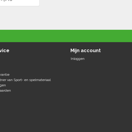
vice
Mijn account
Inloggen
rantie
tner van Sport- en spelmateriaal
agen
aarden