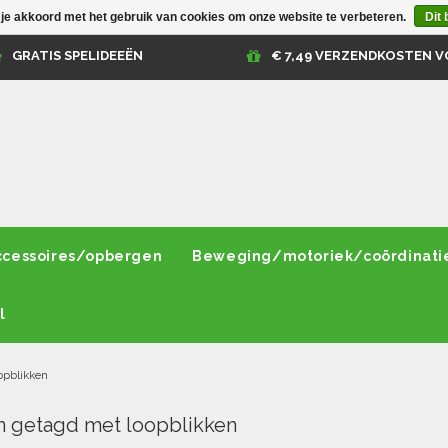
 je akkoord met het gebruik van cookies om onze website te verbeteren.
Dit 
GRATIS SPELIDEEËN
€ 7,49 VERZENDKOSTEN V
ccessoires/opbergen
Beweging/motoriek/coördinati
l
opblikken
 getagd met loopblikken