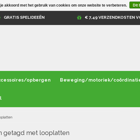
 je akkoord met het gebruik van cookies om onze website te verbeteren.
Dit 
GRATIS SPELIDEEËN
€ 7,49 VERZENDKOSTEN V
ccessoires/opbergen
Beweging/motoriek/coördinati
l
oplatten
 getagd met looplatten