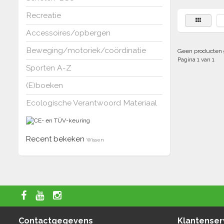
Recreatie
Accessoires/opbergen
Beweging/motoriek/coördinatie
Geen producten 
Pagina 1 van 1
Sporten A-Z
(E)boeken
Ecologische Verantwoord Materiaal
Recent bekeken
Wissen
Contactgegevens
Klantenser