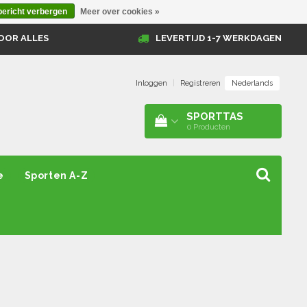
bericht verbergen
Meer over cookies »
OOR ALLES
LEVERTIJD 1-7 WERKDAGEN
Nederlands
Inloggen
|
Registreren
SPORTTAS
0
Producten
e
Sporten A-Z