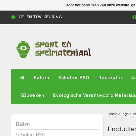
Door het gebruiken van onze website, ga
CE- EN TÜV-KEURING
Ballen
Scholen-BSO
Recreatie
A
(E)boeken
Ecologische Verantwoord Materiaa
Home
/
Tags
/
lo
Ballen
Producten
Scholen-BSO