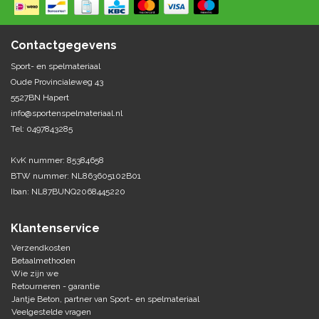
Springen
Fitness
Pionnen, hoepels en markering
Teamspelen
Bootcamp / hiit
Contactgegevens
Krachttraining
Golf
Sport- en spelmateriaal
Pompen
Sportschool/fysiotherapeut
Matten
Oude Provincialeweg 43
Thuis trainen
Handbal
5527BN Hapert
Overige
info@sportenspelmateriaal.nl
Tel: 0497843285
Hockey
Veiligheid en eerste hulp
KvK nummer: 85384658
Honkbal-Softbal-Beeball
Dobbelstenen
BTW nummer: NL863605102B01
Handschoenen
Iban: NL87BUNQ2068445220
Slagmateriaal
Korfbal
Ballen
Honken/ statieven
Klantenservice
Lacrosse
Overige/training
Verzendkosten
Betaalmethoden
Wie zijn we
Rugby/ American football
Retourneren - garantie
Jantje Beton, partner van Sport- en spelmateriaal
Tafeltennis
Veelgestelde vragen