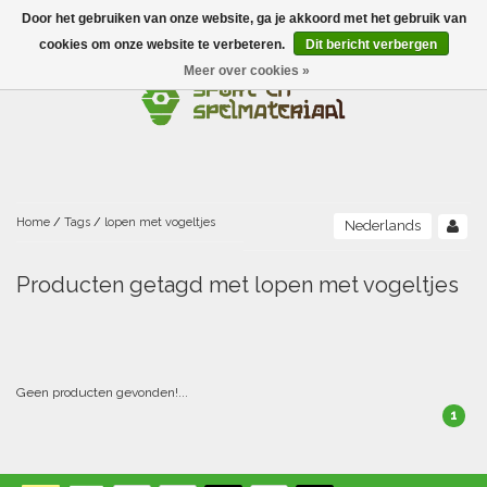
Door het gebruiken van onze website, ga je akkoord met het gebruik van
Menu
cookies om onze website te verbeteren.
Dit bericht verbergen
Meer over cookies »
Ballen
Foamballen met huid
Scholen-BSO
Balanceren
Foamballen zonder huid
Recreatie
Buitenspelen
Bouwen/constructie
Accessoires/opbergen
Foamballen gecoat
Home
/
Tags
/
lopen met vogeltjes
Nederlands
Conditie/coördinatie
Camping
Beweging/motoriek/coördinatie
Gezelschapsspellen
Luchtgevulde ballen
Producten getagd met lopen met vogeltjes
Fijne motoriek/tastbaar
Fluiten
Sporten A-Z
Jongleren-circusmateriaal
Gooien-vangen-werpen
Voetballen
Atletiek
Grove motoriek/beweging
(E)boeken
Hesjes, banden en lintjes
Sport- en speldagen
Mikken
Overige speelballen
Geen producten gevonden!...
1
Badminton
Ecologische Verantwoord Materiaal
Speciale educatie
Meten/tellen
Zwemmen en Waterpret
Rijden
Basketbal
Opbergen
Water en zand