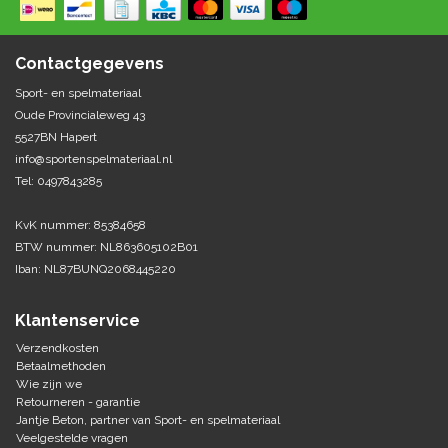
Springen
Fitness
Pionnen, hoepels en markering
Teamspelen
Bootcamp / hiit
Contactgegevens
Krachttraining
Golf
Sport- en spelmateriaal
Pompen
Sportschool/fysiotherapeut
Matten
Oude Provincialeweg 43
Thuis trainen
Handbal
5527BN Hapert
Overige
info@sportenspelmateriaal.nl
Tel: 0497843285
Hockey
Veiligheid en eerste hulp
KvK nummer: 85384658
Honkbal-Softbal-Beeball
Dobbelstenen
BTW nummer: NL863605102B01
Handschoenen
Iban: NL87BUNQ2068445220
Slagmateriaal
Korfbal
Ballen
Honken/ statieven
Klantenservice
Lacrosse
Overige/training
Verzendkosten
Betaalmethoden
Wie zijn we
Rugby/ American football
Retourneren - garantie
Jantje Beton, partner van Sport- en spelmateriaal
Tafeltennis
Veelgestelde vragen