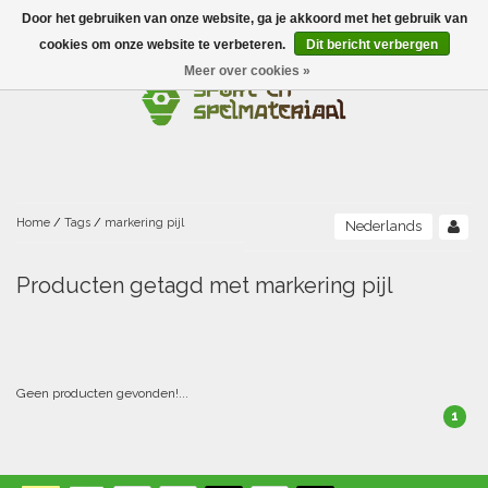
Door het gebruiken van onze website, ga je akkoord met het gebruik van
Menu
cookies om onze website te verbeteren.
Dit bericht verbergen
Meer over cookies »
Ballen
Foamballen met huid
Scholen-BSO
Balanceren
Foamballen zonder huid
Recreatie
Buitenspelen
Bouwen/constructie
Accessoires/opbergen
Foamballen gecoat
Home
/
Tags
/
markering pijl
Nederlands
Conditie/coördinatie
Camping
Beweging/motoriek/coördinatie
Gezelschapsspellen
Luchtgevulde ballen
Producten getagd met markering pijl
Fijne motoriek/tastbaar
Fluiten
Sporten A-Z
Jongleren-circusmateriaal
Gooien-vangen-werpen
Voetballen
Atletiek
Grove motoriek/beweging
(E)boeken
Hesjes, banden en lintjes
Sport- en speldagen
Mikken
Overige speelballen
Geen producten gevonden!...
1
Badminton
Ecologische Verantwoord Materiaal
Speciale educatie
Meten/tellen
Zwemmen en Waterpret
Rijden
Basketbal
Opbergen
Water en zand