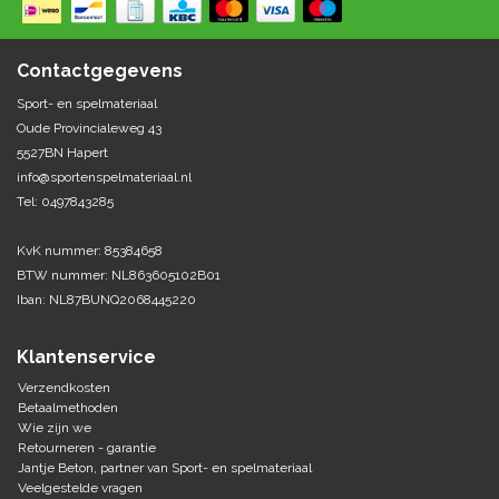
Springen
Fitness
Pionnen, hoepels en markering
Teamspelen
Bootcamp / hiit
Contactgegevens
Krachttraining
Golf
Sport- en spelmateriaal
Pompen
Sportschool/fysiotherapeut
Matten
Oude Provincialeweg 43
Thuis trainen
Handbal
5527BN Hapert
Overige
info@sportenspelmateriaal.nl
Tel: 0497843285
Hockey
Veiligheid en eerste hulp
KvK nummer: 85384658
Honkbal-Softbal-Beeball
Dobbelstenen
BTW nummer: NL863605102B01
Handschoenen
Iban: NL87BUNQ2068445220
Slagmateriaal
Korfbal
Ballen
Honken/ statieven
Klantenservice
Lacrosse
Overige/training
Verzendkosten
Betaalmethoden
Wie zijn we
Rugby/ American football
Retourneren - garantie
Jantje Beton, partner van Sport- en spelmateriaal
Tafeltennis
Veelgestelde vragen