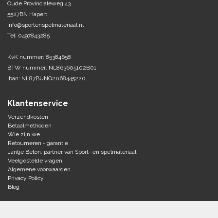
Oude Provincialeweg 43
5527BN Hapert
Tennis-Squash
info@sportenspelmateriaal.nl
Tel: 0497843285
Vechtsport
KvK nummer: 85384658
Voetbal
BTW nummer: NL863605102B01
Doelen
Iban: NL87BUNQ2068445220
Verzorging
Volleybal
Voetballen
Klantenservice
Overige/training
Zwemsport
Verzendkosten
Betaalmethoden
Wie zijn we
Retourneren - garantie
Jantje Beton, partner van Sport- en spelmateriaal
Veelgestelde vragen
Algemene voorwaarden
Privacy Policy
Blog