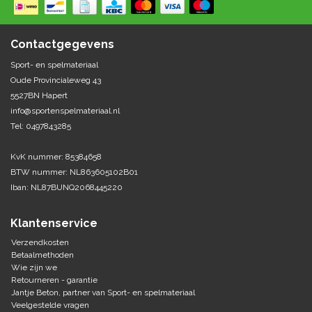
Springen
Fitness
Pionnen, hoepels en markering
Teamspelen
Bootcamp / hiit
Contactgegevens
Krachttraining
Golf
Sport- en spelmateriaal
Pompen
Sportschool/fysiotherapeut
Matten
Oude Provincialeweg 43
Thuis trainen
Handbal
5527BN Hapert
Overige
info@sportenspelmateriaal.nl
Tel: 0497843285
Hockey
Veiligheid en eerste hulp
KvK nummer: 85384658
Honkbal-Softbal-Beeball
Dobbelstenen
BTW nummer: NL863605102B01
Handschoenen
Iban: NL87BUNQ2068445220
Slagmateriaal
Korfbal
Ballen
Honken/ statieven
Klantenservice
Lacrosse
Overige/training
Verzendkosten
Betaalmethoden
Wie zijn we
Rugby/ American football
Retourneren - garantie
Jantje Beton, partner van Sport- en spelmateriaal
Tafeltennis
Veelgestelde vragen