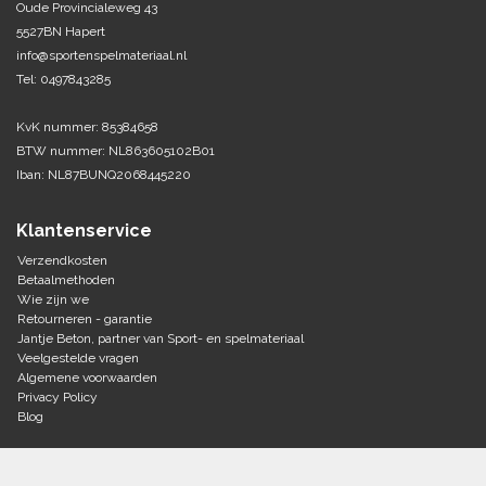
Oude Provincialeweg 43
5527BN Hapert
Tennis-Squash
info@sportenspelmateriaal.nl
Tel: 0497843285
Vechtsport
KvK nummer: 85384658
Voetbal
BTW nummer: NL863605102B01
Doelen
Iban: NL87BUNQ2068445220
Verzorging
Volleybal
Voetballen
Klantenservice
Overige/training
Zwemsport
Verzendkosten
Betaalmethoden
Wie zijn we
Retourneren - garantie
Jantje Beton, partner van Sport- en spelmateriaal
Veelgestelde vragen
Algemene voorwaarden
Privacy Policy
Blog