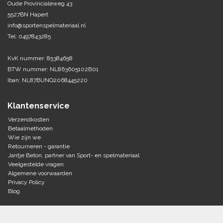
Oude Provincialeweg 43
5527BN Hapert
Tennis-Squash
info@sportenspelmateriaal.nl
Tel: 0497843285
Vechtsport
KvK nummer: 85384658
Voetbal
BTW nummer: NL863605102B01
Doelen
Iban: NL87BUNQ2068445220
Verzorging
Volleybal
Voetballen
Klantenservice
Overige/training
Zwemsport
Verzendkosten
Betaalmethoden
Wie zijn we
Retourneren - garantie
Jantje Beton, partner van Sport- en spelmateriaal
Veelgestelde vragen
Algemene voorwaarden
Privacy Policy
Blog