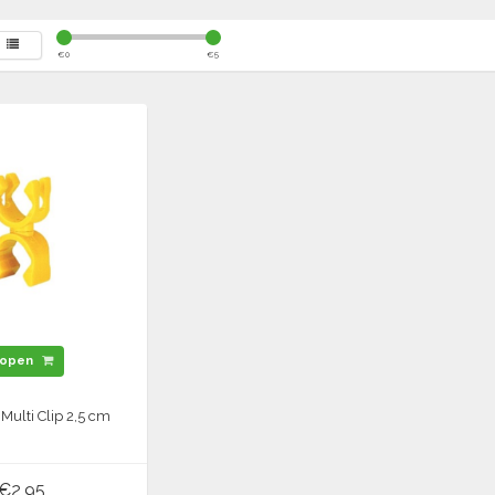
€
0
€
5
open
Multi Clip 2,5 cm
€2,95