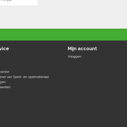
vice
Mijn account
Inloggen
rantie
tner van Sport- en spelmateriaal
agen
aarden