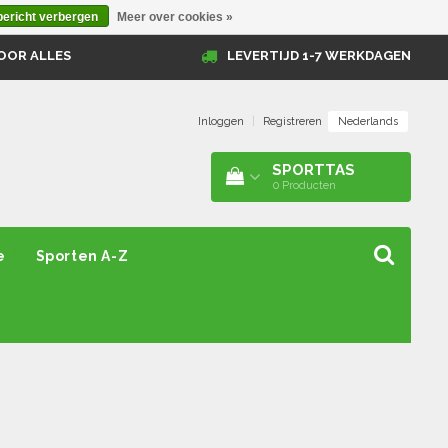
bericht verbergen
Meer over cookies »
OOR ALLES
LEVERTIJD 1-7 WERKDAGEN
Nederlands
Inloggen
|
Registreren
SPORTTAS
0
Producten
e
Sporten A-Z