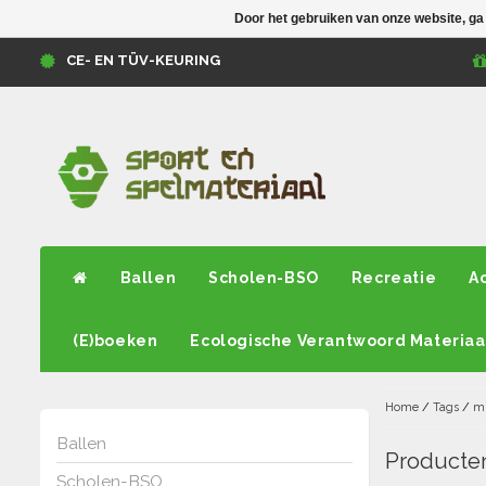
Door het gebruiken van onze website, ga
CE- EN TÜV-KEURING
Ballen
Scholen-BSO
Recreatie
A
(E)boeken
Ecologische Verantwoord Materiaa
Home
/
Tags
/
mu
Ballen
Producten
Scholen-BSO