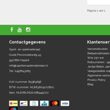
Pagina 1 van 1
Contactgegevens
Klantenser
Verzendkosten
Sport- en spelmateriaal
Betaalmethoden
Oude Provincialeweg 43
Wie zijn we
5527BN Hapert
Retourneren - ga
info@sportenspelmateriaal.nl
Jantje Beton, par
Tel: 0497843285
Veelgestelde vr
Algemene voorw
Privacy Policy
KvK nummer: 85384658
Blog
BTW nummer: NL863605102B01
Iban: NL87BUNQ2068445220