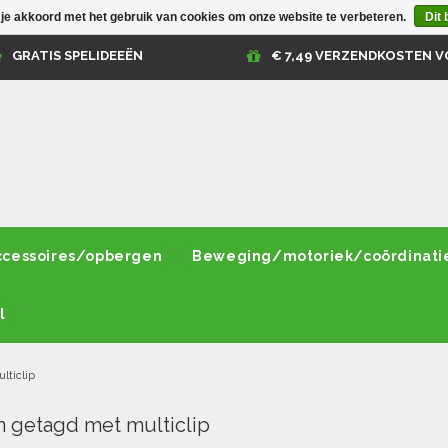
 je akkoord met het gebruik van cookies om onze website te verbeteren.
Dit 
GRATIS SPELIDEEËN
€ 7,49 VERZENDKOSTEN V
ccessoires/opbergen
Beweging/motoriek/coördinati
l
lticlip
 getagd met multiclip