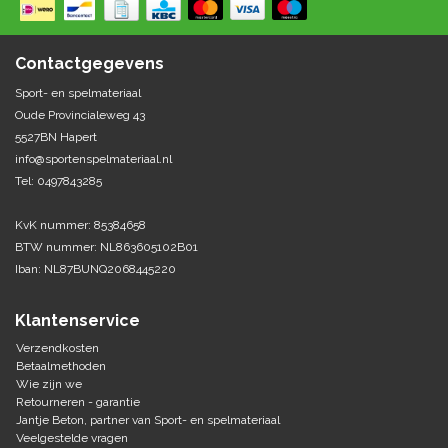
Springen
Fitness
Pionnen, hoepels en markering
Teamspelen
Bootcamp / hiit
Contactgegevens
Krachttraining
Golf
Sport- en spelmateriaal
Pompen
Sportschool/fysiotherapeut
Matten
Oude Provincialeweg 43
Thuis trainen
Handbal
5527BN Hapert
Overige
info@sportenspelmateriaal.nl
Tel: 0497843285
Hockey
Veiligheid en eerste hulp
KvK nummer: 85384658
Honkbal-Softbal-Beeball
Dobbelstenen
BTW nummer: NL863605102B01
Handschoenen
Iban: NL87BUNQ2068445220
Slagmateriaal
Korfbal
Ballen
Honken/ statieven
Klantenservice
Lacrosse
Overige/training
Verzendkosten
Betaalmethoden
Wie zijn we
Rugby/ American football
Retourneren - garantie
Jantje Beton, partner van Sport- en spelmateriaal
Tafeltennis
Veelgestelde vragen