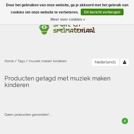
Door het gebruiken van onze website, ga je akkoord met het gebruik van
Menu
cookies om onze website te verbeteren.
Dit bericht verbergen
Meer over cookies »
Ballen
Foamballen met huid
Scholen-BSO
Balanceren
Foamballen zonder huid
Recreatie
Buitenspelen
Bouwen/constructie
Accessoires/opbergen
Foamballen gecoat
Home
/
Tags
/
muziek maken kinderen
Nederlands
Conditie/coördinatie
Camping
Beweging/motoriek/coördinatie
Gezelschapsspellen
Luchtgevulde ballen
Producten getagd met muziek maken
kinderen
Fijne motoriek/tastbaar
Fluiten
Sporten A-Z
Jongleren-circusmateriaal
Gooien-vangen-werpen
Voetballen
Atletiek
Grove motoriek/beweging
(E)boeken
Hesjes, banden en lintjes
Sport- en speldagen
Mikken
Overige speelballen
Geen producten gevonden!...
Badminton
Ecologische Verantwoord Materiaal
Speciale educatie
Meten/tellen
Zwemmen en Waterpret
Rijden
1
Basketbal
Opbergen
Water en zand