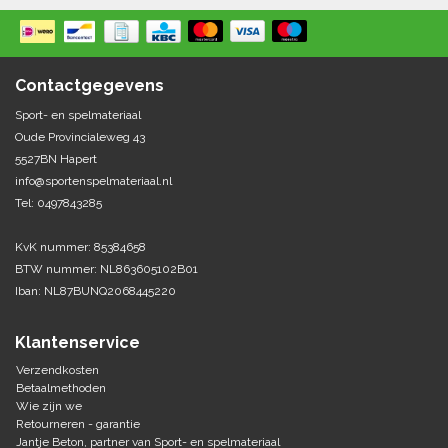
Springen
Fitness
Pionnen, hoepels en markering
Teamspelen
Bootcamp / hiit
Krachttraining
Contactgegevens
Golf
Pompen
Sportschool/fysiotherapeut
Matten
Sport- en spelmateriaal
Thuis trainen
Handbal
Oude Provincialeweg 43
Overige
5527BN Hapert
info@sportenspelmateriaal.nl
Hockey
Veiligheid en eerste hulp
Tel: 0497843285
Honkbal-Softbal-Beeball
Dobbelstenen
KvK nummer: 85384658
Handschoenen
BTW nummer: NL863605102B01
Slagmateriaal
Korfbal
Iban: NL87BUNQ2068445220
Ballen
Honken/ statieven
Lacrosse
Overige/training
Klantenservice
Verzendkosten
Rugby/ American football
Betaalmethoden
Wie zijn we
Retourneren - garantie
Tafeltennis
Jantje Beton, partner van Sport- en spelmateriaal