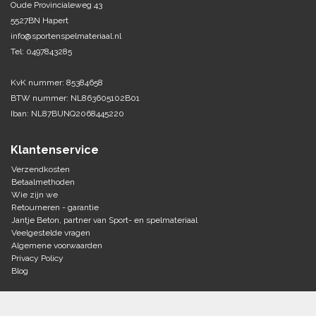
Oude Provincialeweg 43
5527BN Hapert
Tennis-Squash
info@sportenspelmateriaal.nl
Tel: 0497843285
Vechtsport
KvK nummer: 85384658
Voetbal
BTW nummer: NL863605102B01
Doelen
Iban: NL87BUNQ2068445220
Verzorging
Volleybal
Voetballen
Klantenservice
Overige/training
Zwemsport
Verzendkosten
Betaalmethoden
Wie zijn we
Retourneren - garantie
Jantje Beton, partner van Sport- en spelmateriaal
Veelgestelde vragen
Algemene voorwaarden
Privacy Policy
Blog