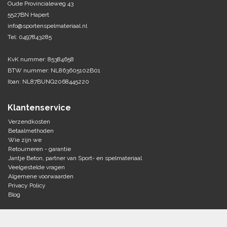
Oude Provincialeweg 43
5527BN Hapert
Tennis-Squash
info@sportenspelmateriaal.nl
Tel: 0497843285
Vechtsport
KvK nummer: 85384658
Voetbal
BTW nummer: NL863605102B01
Doelen
Iban: NL87BUNQ2068445220
Verzorging
Volleybal
Voetballen
Klantenservice
Overige/training
Zwemsport
Verzendkosten
Betaalmethoden
Wie zijn we
Retourneren - garantie
Jantje Beton, partner van Sport- en spelmateriaal
Veelgestelde vragen
Algemene voorwaarden
Privacy Policy
Blog