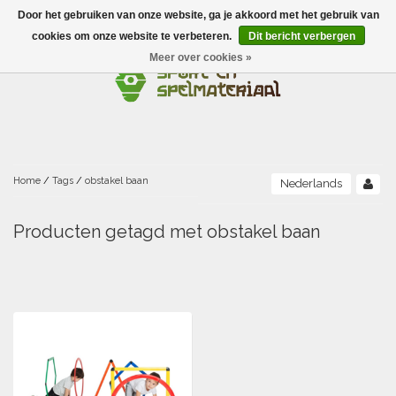
Door het gebruiken van onze website, ga je akkoord met het gebruik van
Menu
cookies om onze website te verbeteren.
Dit bericht verbergen
Meer over cookies »
Ballen
Foamballen met huid
Scholen-BSO
Balanceren
Foamballen zonder huid
Recreatie
Buitenspelen
Bouwen/constructie
Accessoires/opbergen
Foamballen gecoat
Home
/
Tags
/
obstakel baan
Nederlands
Conditie/coördinatie
Camping
Beweging/motoriek/coördinatie
Gezelschapsspellen
Luchtgevulde ballen
Producten getagd met obstakel baan
Fijne motoriek/tastbaar
Fluiten
Sporten A-Z
Jongleren-circusmateriaal
Gooien-vangen-werpen
Voetballen
Atletiek
Grove motoriek/beweging
(E)boeken
Hesjes, banden en lintjes
Sport- en speldagen
Mikken
Overige speelballen
Badminton
Ecologische Verantwoord Materiaal
Speciale educatie
Meten/tellen
Zwemmen en Waterpret
Rijden
Basketbal
Opbergen
Water en zand