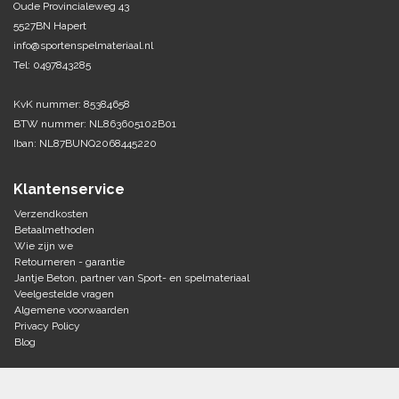
Oude Provincialeweg 43
5527BN Hapert
Tennis-Squash
info@sportenspelmateriaal.nl
Tel: 0497843285
Vechtsport
KvK nummer: 85384658
Voetbal
BTW nummer: NL863605102B01
Doelen
Iban: NL87BUNQ2068445220
Verzorging
Volleybal
Voetballen
Klantenservice
Overige/training
Zwemsport
Verzendkosten
Betaalmethoden
Wie zijn we
Retourneren - garantie
Jantje Beton, partner van Sport- en spelmateriaal
Veelgestelde vragen
Algemene voorwaarden
Privacy Policy
Blog