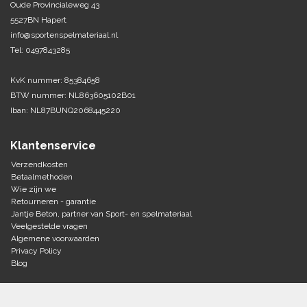
Oude Provincialeweg 43
5527BN Hapert
Tennis-Squash
info@sportenspelmateriaal.nl
Tel: 0497843285
Vechtsport
KvK nummer: 85384658
Voetbal
BTW nummer: NL863605102B01
Doelen
Iban: NL87BUNQ2068445220
Verzorging
Volleybal
Voetballen
Klantenservice
Overige/training
Zwemsport
Verzendkosten
Betaalmethoden
Wie zijn we
Retourneren - garantie
Jantje Beton, partner van Sport- en spelmateriaal
Veelgestelde vragen
Algemene voorwaarden
Privacy Policy
Blog