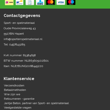
Springen
Fitness
Pionnen, hoepels en markering
Teamspelen
Bootcamp / hiit
Contactgegevens
Krachttraining
Golf
Sport- en spelmateriaal
Pompen
Sportschool/fysiotherapeut
Matten
Oude Provincialeweg 43
Thuis trainen
Handbal
5527BN Hapert
Overige
info@sportenspelmateriaal.nl
Tel: 0497843285
Hockey
Veiligheid en eerste hulp
KvK nummer: 85384658
Honkbal-Softbal-Beeball
Dobbelstenen
BTW nummer: NL863605102B01
Handschoenen
Iban: NL87BUNQ2068445220
Slagmateriaal
Korfbal
Ballen
Honken/ statieven
Klantenservice
Lacrosse
Overige/training
Verzendkosten
Betaalmethoden
Wie zijn we
Rugby/ American football
Retourneren - garantie
Jantje Beton, partner van Sport- en spelmateriaal
Tafeltennis
Veelgestelde vragen