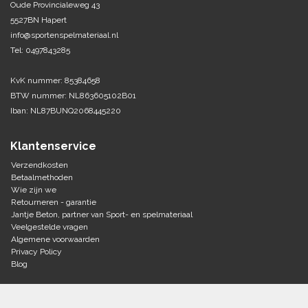
Oude Provincialeweg 43
5527BN Hapert
Tennis-Squash
info@sportenspelmateriaal.nl
Tel: 0497843285
Vechtsport
KvK nummer: 85384658
Voetbal
BTW nummer: NL863605102B01
Doelen
Iban: NL87BUNQ2068445220
Verzorging
Volleybal
Voetballen
Klantenservice
Overige/training
Zwemsport
Verzendkosten
Betaalmethoden
Wie zijn we
Retourneren - garantie
Jantje Beton, partner van Sport- en spelmateriaal
Veelgestelde vragen
Algemene voorwaarden
Privacy Policy
Blog