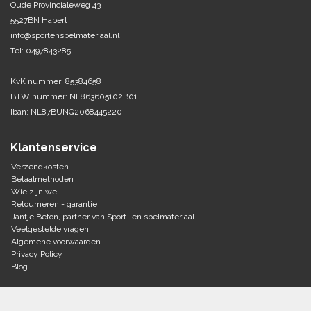
Oude Provincialeweg 43
5527BN Hapert
Tennis-Squash
info@sportenspelmateriaal.nl
Tel: 0497843285
Vechtsport
KvK nummer: 85384658
Voetbal
BTW nummer: NL863605102B01
Doelen
Iban: NL87BUNQ2068445220
Verzorging
Volleybal
Voetballen
Klantenservice
Overige/training
Zwemsport
Verzendkosten
Betaalmethoden
Wie zijn we
Retourneren - garantie
Jantje Beton, partner van Sport- en spelmateriaal
Veelgestelde vragen
Algemene voorwaarden
Privacy Policy
Blog