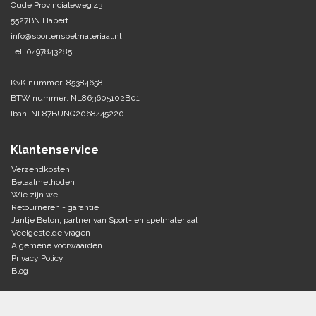
Oude Provincialeweg 43
5527BN Hapert
Tennis-Squash
info@sportenspelmateriaal.nl
Tel: 0497843285
Vechtsport
KvK nummer: 85384658
Voetbal
BTW nummer: NL863605102B01
Doelen
Iban: NL87BUNQ2068445220
Verzorging
Volleybal
Voetballen
Klantenservice
Overige/training
Zwemsport
Verzendkosten
Betaalmethoden
Wie zijn we
Retourneren - garantie
Jantje Beton, partner van Sport- en spelmateriaal
Veelgestelde vragen
Algemene voorwaarden
Privacy Policy
Blog