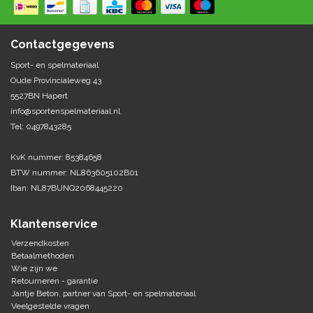
Springen
Fitness
Pionnen, hoepels en markering
Teamspelen
Bootcamp / hiit
Contactgegevens
Krachttraining
Golf
Sport- en spelmateriaal
Pompen
Sportschool/fysiotherapeut
Matten
Oude Provincialeweg 43
Thuis trainen
Handbal
5527BN Hapert
Overige
info@sportenspelmateriaal.nl
Tel: 0497843285
Hockey
Veiligheid en eerste hulp
KvK nummer: 85384658
Honkbal-Softbal-Beeball
Dobbelstenen
BTW nummer: NL863605102B01
Handschoenen
Iban: NL87BUNQ2068445220
Slagmateriaal
Korfbal
Ballen
Honken/ statieven
Klantenservice
Lacrosse
Overige/training
Verzendkosten
Betaalmethoden
Wie zijn we
Rugby/ American football
Retourneren - garantie
Jantje Beton, partner van Sport- en spelmateriaal
Tafeltennis
Veelgestelde vragen