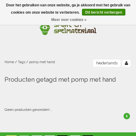
Door het gebruiken van onze website, ga je akkoord met het gebruik van
Menu
cookies om onze website te verbeteren.
Dit bericht verbergen
Meer over cookies »
Ballen
Foamballen met huid
Scholen-BSO
Balanceren
Foamballen zonder huid
Recreatie
Buitenspelen
Bouwen/constructie
Accessoires/opbergen
Foamballen gecoat
Home
/
Tags
/
pomp met hand
Nederlands
Conditie/coördinatie
Camping
Beweging/motoriek/coördinatie
Gezelschapsspellen
Luchtgevulde ballen
Producten getagd met pomp met hand
Fijne motoriek/tastbaar
Fluiten
Sporten A-Z
Jongleren-circusmateriaal
Gooien-vangen-werpen
Voetballen
Atletiek
Grove motoriek/beweging
(E)boeken
Hesjes, banden en lintjes
Sport- en speldagen
Mikken
Overige speelballen
Geen producten gevonden!...
1
Badminton
Ecologische Verantwoord Materiaal
Speciale educatie
Meten/tellen
Zwemmen en Waterpret
Rijden
Basketbal
Opbergen
Water en zand