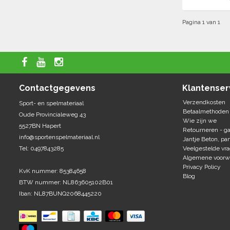
Pagina 1 van 1
Contactgegevens
Klantenser
Verzendkosten
Sport- en spelmateriaal
Betaalmethoden
Oude Provincialeweg 43
Wie zijn we
5527BN Hapert
Retourneren - ga
info@sportenspelmateriaal.nl
Jantje Beton, par
Tel: 0497843285
Veelgestelde vr
Algemene voorw
Privacy Policy
KvK nummer: 85384658
Blog
BTW nummer: NL863605102B01
Iban: NL87BUNQ2068445220