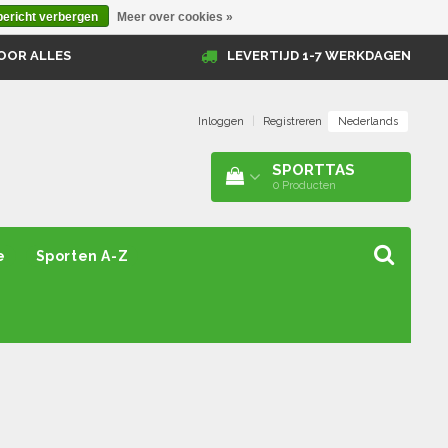
bericht verbergen
Meer over cookies »
OOR ALLES
LEVERTIJD 1-7 WERKDAGEN
Nederlands
Inloggen
|
Registreren
SPORTTAS
0
Producten
e
Sporten A-Z