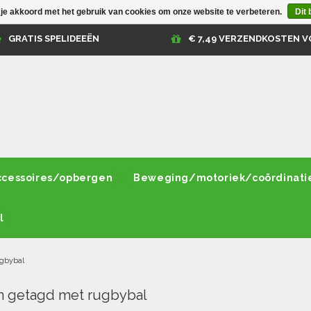
 je akkoord met het gebruik van cookies om onze website te verbeteren.
Dit 
GRATIS SPELIDEEËN
€ 7,49 VERZENDKOSTEN V
ccessoires/opbergen
Beweging/motoriek/coördinati
l
gbybal
n getagd met rugbybal