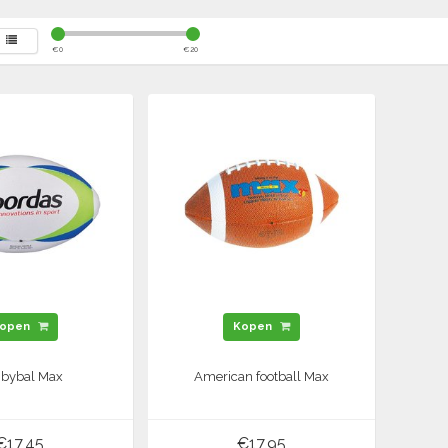
€
0
€
20
open
Kopen
bybal Max
American football Max
€17,45
€17,95