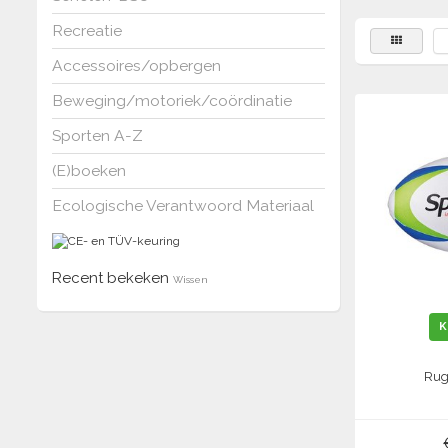
Recreatie
Accessoires/opbergen
Beweging/motoriek/coördinatie
Sporten A-Z
(E)boeken
Ecologische Verantwoord Materiaal
Recent bekeken
Wissen
K
Rug