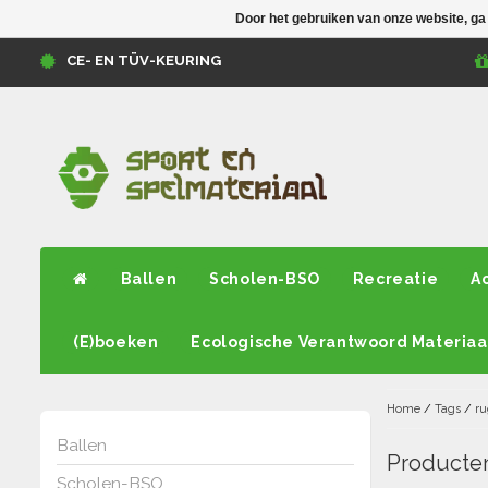
Door het gebruiken van onze website, ga
CE- EN TÜV-KEURING
Ballen
Scholen-BSO
Recreatie
A
(E)boeken
Ecologische Verantwoord Materiaa
Home
/
Tags
/
ru
Ballen
Producte
Scholen-BSO