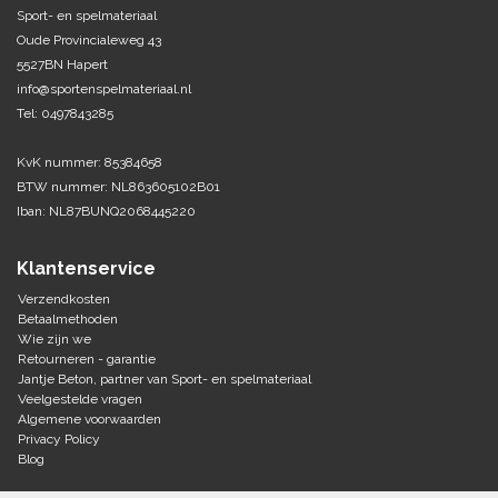
Sport- en spelmateriaal
Oude Provincialeweg 43
Tennis-Squash
5527BN Hapert
info@sportenspelmateriaal.nl
Vechtsport
Tel: 0497843285
Voetbal
KvK nummer: 85384658
Doelen
BTW nummer: NL863605102B01
Verzorging
Volleybal
Iban: NL87BUNQ2068445220
Voetballen
Overige/training
Zwemsport
Klantenservice
Verzendkosten
Betaalmethoden
Wie zijn we
Retourneren - garantie
Jantje Beton, partner van Sport- en spelmateriaal
Veelgestelde vragen
Algemene voorwaarden
Privacy Policy
Blog