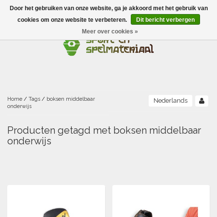
Door het gebruiken van onze website, ga je akkoord met het gebruik van
Menu
cookies om onze website te verbeteren.
Dit bericht verbergen
Meer over cookies »
Ballen
Foamballen met huid
Scholen-BSO
Balanceren
Foamballen zonder huid
Recreatie
Buitenspelen
Bouwen/constructie
Accessoires/opbergen
Foamballen gecoat
Home
/
Tags
/
boksen middelbaar
Nederlands
onderwijs
Conditie/coördinatie
Camping
Beweging/motoriek/coördinatie
Gezelschapsspellen
Luchtgevulde ballen
Producten getagd met boksen middelbaar
onderwijs
Fijne motoriek/tastbaar
Fluiten
Sporten A-Z
Jongleren-circusmateriaal
Gooien-vangen-werpen
Voetballen
Atletiek
Grove motoriek/beweging
(E)boeken
Hesjes, banden en lintjes
Sport- en speldagen
Mikken
Overige speelballen
Badminton
Ecologische Verantwoord Materiaal
Speciale educatie
Meten/tellen
Zwemmen en Waterpret
Rijden
Basketbal
Opbergen
Water en zand