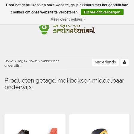
Door het gebruiken van onze website, ga je akkoord met het gebruik van
Menu
cookies om onze website te verbeteren.
Dit bericht verbergen
Meer over cookies »
Ballen
Foamballen met huid
Scholen-BSO
Balanceren
Foamballen zonder huid
Recreatie
Buitenspelen
Bouwen/constructie
Accessoires/opbergen
Foamballen gecoat
Home
/
Tags
/
boksen middelbaar
Nederlands
onderwijs
Conditie/coördinatie
Camping
Beweging/motoriek/coördinatie
Gezelschapsspellen
Luchtgevulde ballen
Producten getagd met boksen middelbaar
onderwijs
Fijne motoriek/tastbaar
Fluiten
Sporten A-Z
Jongleren-circusmateriaal
Gooien-vangen-werpen
Voetballen
Atletiek
Grove motoriek/beweging
(E)boeken
Hesjes, banden en lintjes
Sport- en speldagen
Mikken
Overige speelballen
Badminton
Ecologische Verantwoord Materiaal
Speciale educatie
Meten/tellen
Zwemmen en Waterpret
Rijden
Basketbal
Opbergen
Water en zand