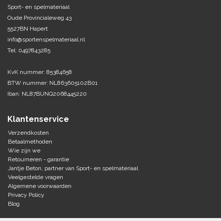
Sport- en spelmateriaal
Oude Provincialeweg 43
Tennis-Squash
5527BN Hapert
info@sportenspelmateriaal.nl
Vechtsport
Tel: 0497843285
Voetbal
KvK nummer: 85384658
Doelen
BTW nummer: NL863605102B01
Verzorging
Volleybal
Iban: NL87BUNQ2068445220
Voetballen
Overige/training
Zwemsport
Klantenservice
Verzendkosten
Betaalmethoden
Wie zijn we
Retourneren - garantie
Jantje Beton, partner van Sport- en spelmateriaal
Veelgestelde vragen
Algemene voorwaarden
Privacy Policy
Blog