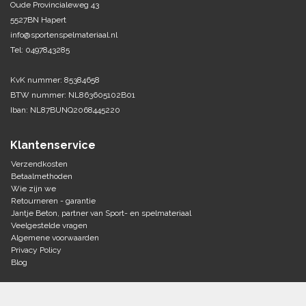
Oude Provincialeweg 43
5527BN Hapert
Tennis-Squash
info@sportenspelmateriaal.nl
Tel: 0497843285
Vechtsport
KvK nummer: 85384658
Voetbal
BTW nummer: NL863605102B01
Doelen
Iban: NL87BUNQ2068445220
Verzorging
Volleybal
Voetballen
Klantenservice
Overige/training
Zwemsport
Verzendkosten
Betaalmethoden
Wie zijn we
Retourneren - garantie
Jantje Beton, partner van Sport- en spelmateriaal
Veelgestelde vragen
Algemene voorwaarden
Privacy Policy
Blog